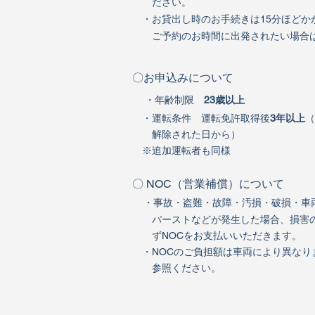
ださい。
・お貸出し時のお手続きは15分ほどか
​ ご予約のお時間に出発されたい場合
〇お申込みについて
・年齢制限
23歳以上
・運転条件 運転免許取得後
3年以上
（
解除された日から）
※追加運転者も同様
〇 NOC（営業補償）について
・事故・盗難・故障・汚損・破損・車
バーストなどが発生した場合、損害
ずNOCをお支払いいただきます。
・NOCのご負担額は車両により異な
参照ください。