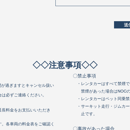
送
​◇◇注意事項◇◇
〇禁止事
項
・レンタカ
ーはすべて禁煙で
間が過ぎますとキャンセル扱い
禁煙があった場合はNOCの
は必ずご連絡ください。
・レンタカ
ーはペット同乗禁
・サーキット走行・ジムカー
長料金をお支払いいただき
止です。
す。各車両の料金表をご確認く
〇事故があった場合