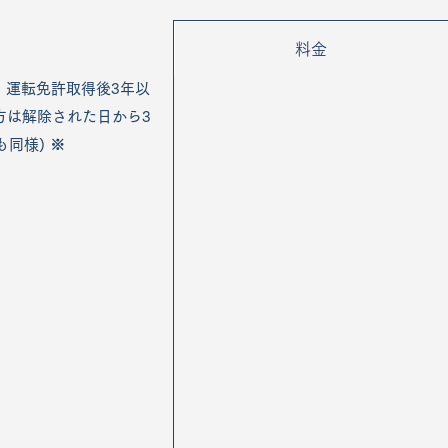
料金
、運転免許取得後3年以
方は解除された日から3
同様) ※