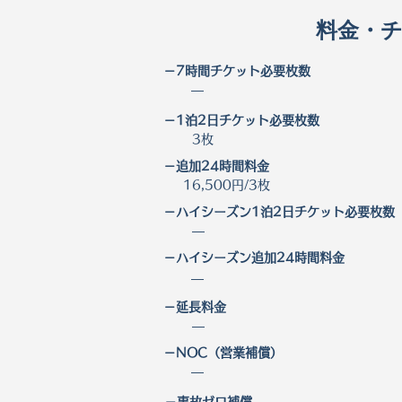
料金・
－7時間チケット必要枚数
―
－1泊2日チケット必要枚数
3枚
－​追加24時間料金
16,500円/3枚
－ハイシーズン1泊2日チケット必要枚数
―
－​ハイシーズン追加24時間料金
―
－延長料金
―
－NOC（営業補償）
―