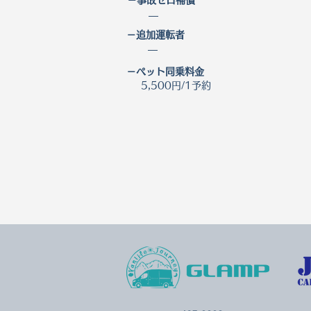
－事故ゼロ補償
―
－追加運転者
―
－ペット同乗料金
5,500円/1予約